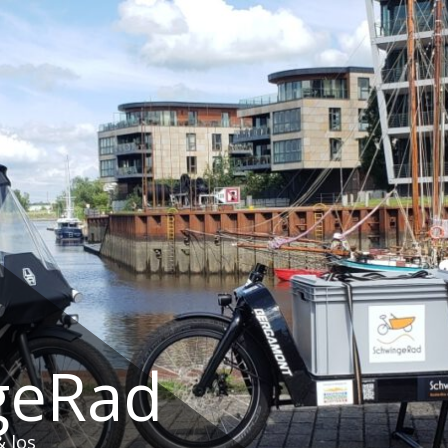
geRad
 los