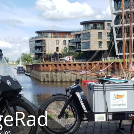
geRad
 los